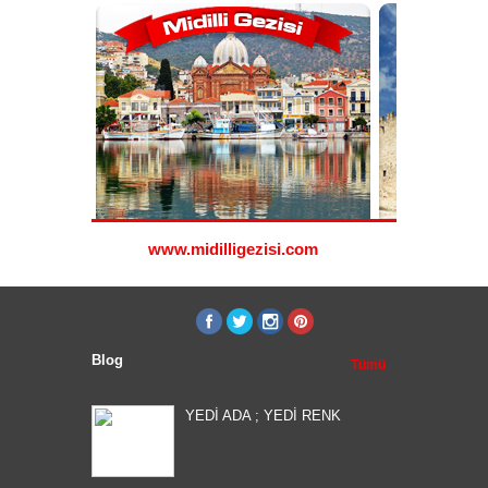
www.midilligezisi.com
www.ro
Blog
Tümü
YEDİ ADA ; YEDİ RENK