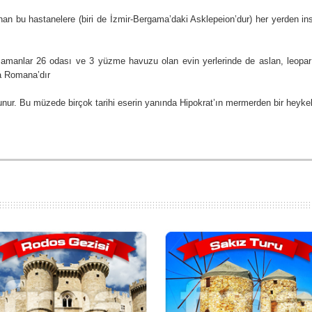
n bu hastanelere (biri de İzmir-Bergama’daki Asklepeion’dur) her yerden ins
amanlar 26 odası ve 3 yüzme havuzu olan evin yerlerinde de aslan, leopar v
sa Romana’dır
nur. Bu müzede birçok tarihi eserin yanında Hipokrat’ın mermerden bir heykel