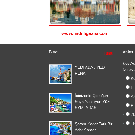
www.midilligezisi.com
Blog
Anket
Tümü
Kos Ad
YEDİ ADA ; YEDİ
Neresid
RENK
KO
Hİ
İçinizdeki Çocuğun
AS
Suya Yansıyan Yüzü:
PL
SYMI ADASI
ZI
TI
Şarabı Kadar Tatlı Bir
Ada: Samos