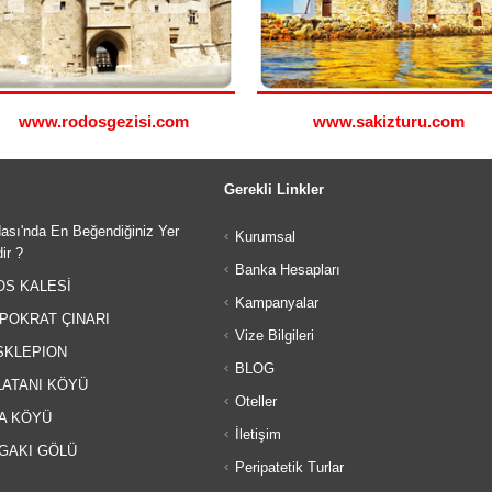
www.rodosgezisi.com
www.sakizturu.com
Gerekli Linkler
ası'nda En Beğendiğiniz Yer
Kurumsal
ir ?
Banka Hesapları
S KALESİ
Kampanyalar
POKRAT ÇINARI
Vize Bilgileri
KLEPION
BLOG
ATANI KÖYÜ
Oteller
A KÖYÜ
İletişim
GAKI GÖLÜ
Peripatetik Turlar