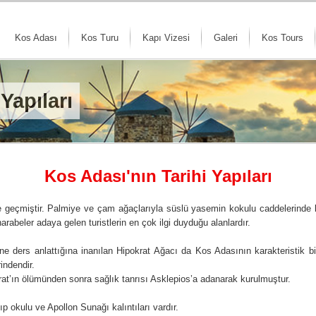
Kos Adası
Kos Turu
Kapı Vizesi
Galeri
Kos Tours
Yapıları
Kos Adası'nın Tarihi Yapıları
 içe geçmiştir. Palmiye ve çam ağaçlarıyla süslü yasemin kokulu caddelerinde k
arabeler adaya gelen turistlerin en çok ilgi duyduğu alanlardır.
ne ders anlattığına inanılan Hipokrat Ağacı da Kos Adasının karakteristik bir 
indendir.
rat’ın ölümünden sonra sağlık tanrısı Asklepios’a adanarak kurulmuştur.
ıp okulu ve Apollon Sunağı kalıntıları vardır.