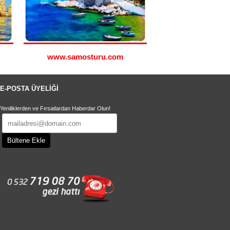
www.samosturu.com
www.simitu
E-POSTA ÜYELİĞİ
Yeniliklerden ve Fırsatlardan Haberdar Olun!